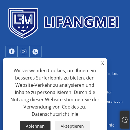
X
Wir verwenden Cookies, um Ihnen ein
Copyright © 2023 Dongguan Lifangmei Electronic Technology Co., Ltd.
besseres Surferlebnis zu bieten, den
Alle Rechte vorbehalten.
Website-Verkehr zu analysieren und
Inhalte zu personalisieren. Durch die
Hersteller von EAS-Systemen in China, EAS-AM-System, Fabrik für
Nutzung dieser Website stimmen Sie der
Drehkreuze mit Drehbarriere, EAS-Aluminium-AM-System, Lieferant von
Verwendung von Cookies zu.
EAS-RF-Systemen in China
Datenschutzrichtlinie
Links
Sitemap
RSS
XML
Datenschutzrichtlinie
Ablehnen
Akzeptieren